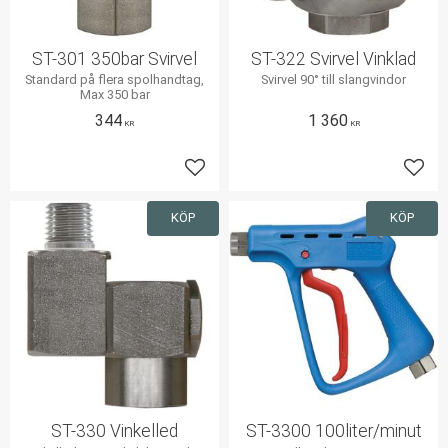
ST-301 350bar Svirvel
ST-322 Svirvel Vinklad
Standard på flera spolhandtag,
Svirvel 90° till slangvindor
Max 350 bar
344
1 360
KR
KR
Lägg till i favoriter
Lägg 
KÖP
KÖP
ST-330 Vinkelled
ST-3300 100liter/minut