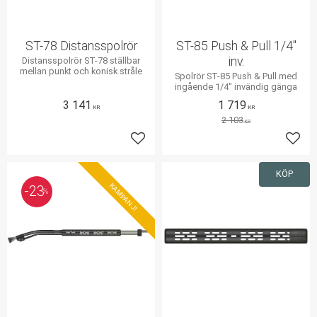
ST-78 Distansspolrör
ST-85 Push & Pull 1/4"
inv.
Distansspolrör ST-78 ställbar
mellan punkt och konisk stråle
Spolrör ST-85 Push & Pull med
ingående 1/4" invändig gänga
3 141
1 719
KR
KR
2 103
KR
Lägg till i favoriter
Lägg 
KÖP
KAMPANJ!
23
%