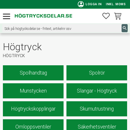
person
LOGGA IN
INKL. MOMS
Meny
FAVORITE
KUNDVA
Högtryck
HÖGTRYCK
Spolhandtag
Spolrör
Munstycken
Slangar - Högtryck
Högtryckskopplingar
Skumutrustning
Omloppsventiler
Säkerhetsventiler