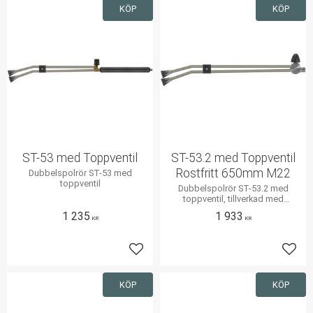
KÖP
KÖP
ST-53 med Toppventil
ST-53.2 med Toppventil
Rostfritt 650mm M22
Dubbelspolrör ST-53 med
toppventil
Dubbelspolrör ST-53.2 med
toppventil, tillverkad med
rostfritt stål
1 235
1 933
KR
KR
Lägg till i favoriter
Lägg 
KÖP
KÖP