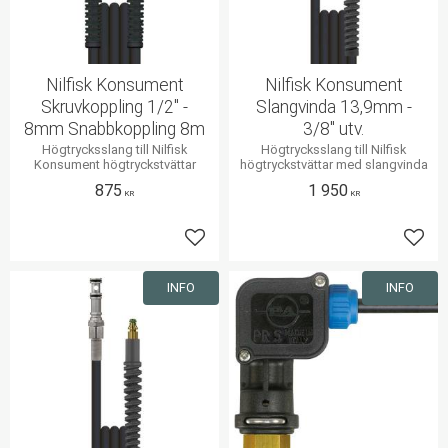
Nilfisk Konsument
Nilfisk Konsument
Skruvkoppling 1/2" -
Slangvinda 13,9mm -
8mm Snabbkoppling 8m
3/8" utv.
Högtrycksslang till Nilfisk
Högtrycksslang till Nilfisk
Konsument högtryckstvättar
högtryckstvättar med slangvinda
875
1 950
KR
KR
Lägg till i favoriter
Lägg 
INFO
INFO