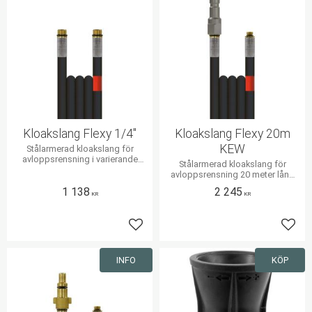
Kloakslang Flexy 1/4"
Kloakslang Flexy 20m
KEW
Stålarmerad kloakslang för
avloppsrensning i varierande
Stålarmerad kloakslang för
längder
avloppsrensning 20 meter lång
med KEW snabbkoppling
1 138
2 245
KR
KR
Lägg till i favoriter
Lägg 
INFO
KÖP