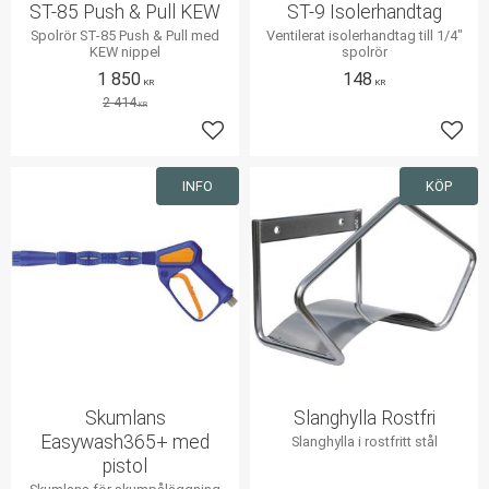
ST-85 Push & Pull KEW
ST-9 Isolerhandtag
Spolrör ST-85 Push & Pull med
Ventilerat isolerhandtag till 1/4"
KEW nippel
spolrör
1 850
148
KR
KR
2 414
KR
Lägg till i favoriter
Lägg 
INFO
KÖP
Skumlans
Slanghylla Rostfri
Easywash365+ med
Slanghylla i rostfritt stål
pistol