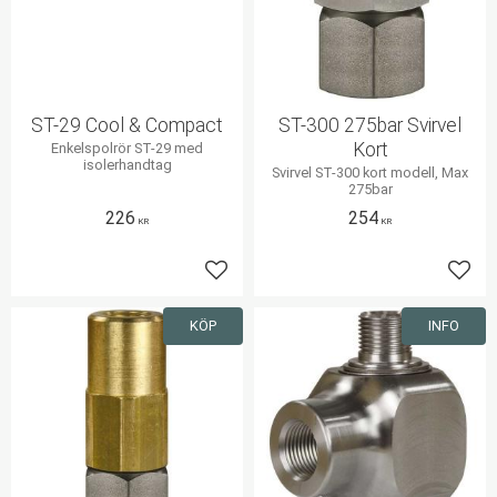
ST-29 Cool & Compact
ST-300 275bar Svirvel
Kort
Enkelspolrör ST-29 med
isolerhandtag
Svirvel ST-300 kort modell, Max
275bar
226
254
KR
KR
Lägg till i favoriter
Lägg 
KÖP
INFO