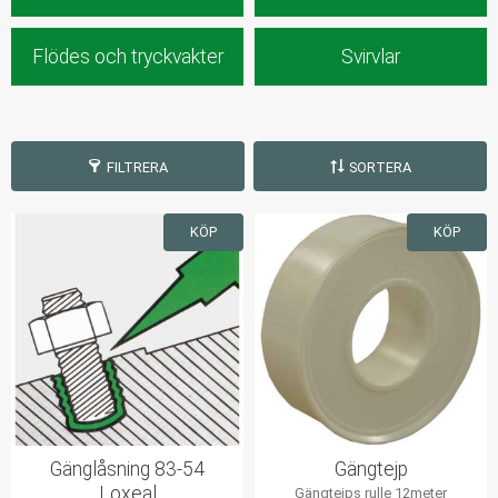
Flödes och tryckvakter
Svirvlar
FILTRERA
SORTERA
KÖP
KÖP
Gänglåsning 83-54
Gängtejp
Loxeal
Gängtejps rulle 12meter