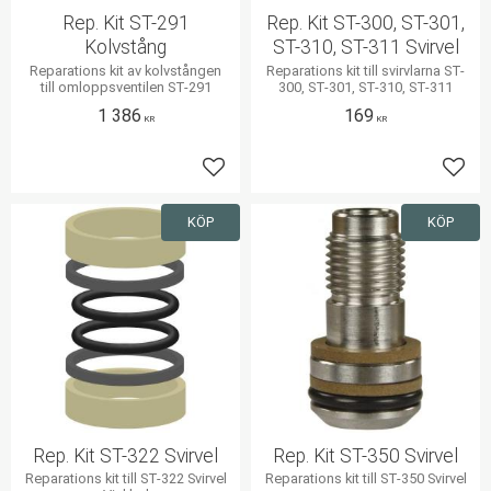
Rep. Kit ST-291
Rep. Kit ST-300, ST-301,
Kolvstång
ST-310, ST-311 Svirvel
Reparations kit av kolvstången
Reparations kit till svirvlarna ST-
till omloppsventilen ST-291
300, ST-301, ST-310, ST-311
1 386
169
KR
KR
Lägg till i favoriter
Lägg 
KÖP
KÖP
Rep. Kit ST-322 Svirvel
Rep. Kit ST-350 Svirvel
Reparations kit till ST-322 Svirvel
Reparations kit till ST-350 Svirvel