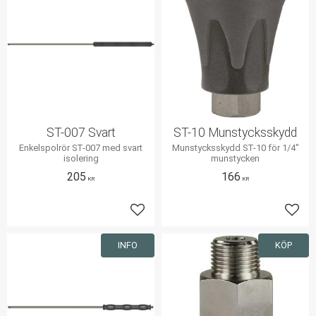
ST-007 Svart
ST-10 Munstycksskydd
Enkelspolrör ST-007 med svart
Munstycksskydd ST-10 för 1/4"
isolering
munstycken
205
166
KR
KR
Lägg till i favoriter
Lägg 
INFO
KÖP