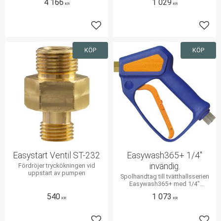
4 166
1 029
KR
KR
Lägg till i favoriter
Lägg 
KÖP
KÖP
Easystart Ventil ST-232
Easywash365+ 1/4"
invändig.
Fördröjer tryckökningen vid
uppstart av pumpen
Spolhandtag till tvätthallsserien
Easywash365+ med 1/4"
invändig gänga
540
1 073
KR
KR