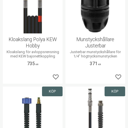
Kloakslang Polya KEW
Munstyckshållare
Hobby
Justerbar
Kloakslang för avloppsrensning
Justerbar munstyckshållare för
med KEW bajonettkoppling
1/4" högtrycksmunstycken
735
371
KR
KR
Lägg till i favoriter
Lägg 
KÖP
KÖP