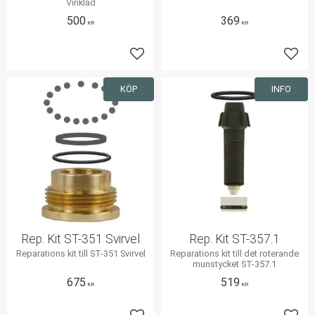
Vinklad
500
369
KR
KR
Lägg till i favoriter
Lägg 
KÖP
INFO
Rep. Kit ST-351 Svirvel
Rep. Kit ST-357.1
Reparations kit till ST-351 Svirvel
Reparations kit till det roterande
munstycket ST-357.1
675
519
KR
KR