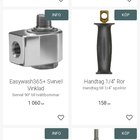
Lägg till i favoriter
Lägg 
INFO
KÖP
Easywash365+ Svirvel
Handtag 1/4" Rör
Vinklad
Handtag till 1/4" spolrör
Svirvel 90° till tvättbommar
1 060
158
KR
KR
Lägg till i favoriter
Lägg 
INFO
KÖP