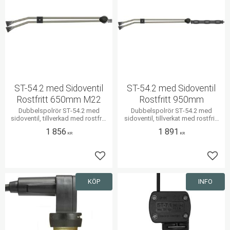
ST-54.2 med Sidoventil
ST-54.2 med Sidoventil
Rostfritt 650mm M22
Rostfritt 950mm
Dubbelspolrör ST-54.2 med
Dubbelspolrör ST-54.2 med
sidoventil, tillverkad med rostfritt
sidoventil, tillverkat med rostfritt
stål
stål
1 856
1 891
KR
KR
Lägg till i favoriter
Lägg 
KÖP
INFO