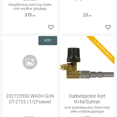
Gänglåsning med hög styrka
som ersätter gängtejp
373
23
KR
KR
Lägg till i favoriter
Lägg 
KÖP
OLIKA KOPPLINGAR
202725550 WASH GUN
Dubbelspolrör Kort
ST-2725 I:1/2Fswivel
R+M/Suttner
Kort dubbelspolrör, finns med
olika snabbkopplingar