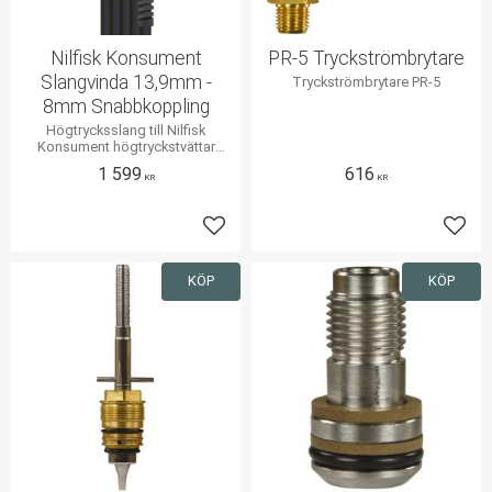
Nilfisk Konsument
PR-5 Tryckströmbrytare
Slangvinda 13,9mm -
Tryckströmbrytare PR-5
8mm Snabbkoppling
Högtrycksslang till Nilfisk
Konsument högtryckstvättar
med slangvinda
1 599
616
KR
KR
Lägg till i favoriter
Lägg 
KÖP
KÖP