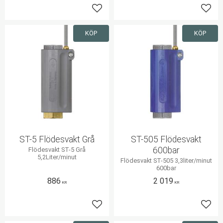
Lägg till i favoriter
Lägg 
KÖP
KÖP
ST-5 Flödesvakt Grå
ST-505 Flödesvakt
600bar
Flödesvakt ST-5 Grå
5,2Liter/minut
Flödesvakt ST-505 3,3liter/minut
600bar
886
2 019
KR
KR
Lägg till i favoriter
Lägg 