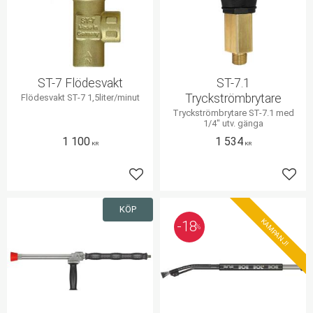
ST-7 Flödesvakt
ST-7.1
Tryckströmbrytare
Flödesvakt ST-7 1,5liter/minut
Tryckströmbrytare ST-7.1 med
1/4" utv. gänga
1 100
1 534
KR
KR
Lägg till i favoriter
Lägg 
KÖP
KAMPANJ!
18
%