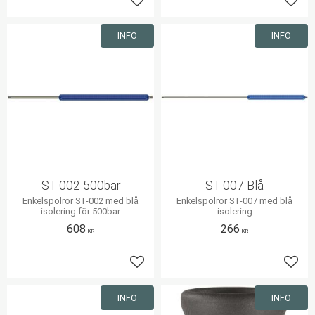
Lägg till i favoriter
Lägg 
INFO
INFO
ST-002 500bar
ST-007 Blå
Enkelspolrör ST-002 med blå
Enkelspolrör ST-007 med blå
isolering för 500bar
isolering
608
266
KR
KR
Lägg till i favoriter
Lägg 
INFO
INFO