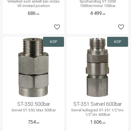
Vinkelled som enkelt kan vridas
Spolhandtag ST-3300
till önskad position
100liter/minut 150bar
686
4 499
KR
KR
Lägg till i favoriter
Lägg 
KÖP
KÖP
ST-350 500bar
ST-351 Svirvel 600bar
Svirvel ST-350, Max 500bar
Svirvel kullagrad ST-351 1/2"inv-
1/2"utv. 600bar
754
1 606
KR
KR