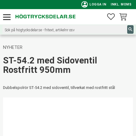
person
LOGGA IN
INKL. MOMS
Meny
FAVORITE
KUNDVA
NYHETER
ST-54.2 med Sidoventil
Rostfritt 950mm
Dubbelspolrör ST-54.2 med sidoventil, tillverkat med rostfritt stål