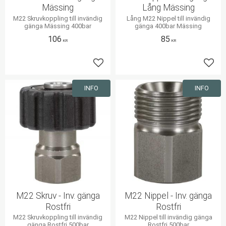
Mässing
Lång Mässing
M22 Skruvkoppling till invändig
Lång M22 Nippel till invändig
gänga Mässing 400bar
gänga 400bar Mässing
106
85
KR
KR
Lägg till i favoriter
Lägg 
INFO
INFO
M22 Skruv - Inv. gänga
M22 Nippel - Inv. gänga
Rostfri
Rostfri
M22 Skruvkoppling till invändig
M22 Nippel till invändig gänga
gänga Rostfri 500bar
Rostfri 500bar