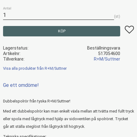
Antal
st
Lägg t
KÖP
Lagerstatus
Beställningsvara
Artikelnr
517054600
Tillverkare
R+M/Suttner
Visa alla produkter från R+M/Suttner
Ge ett omdöme!
Dubbelspolrör från tyska R+M/Suttner!
Med ett dubbelspolrör kan man enkelt växla mellan att tvätta med fullt tryck
eller spola med lågtryck med hjälp av sidoventilen på spolröret. Trycket
går att ställa steglöst från lågtryck till högtryck.
Tekniska specifikationer: