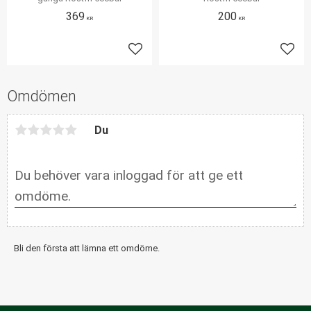
369
200
KR
KR
Lägg till i favoriter
Lägg 
Omdömen
Du
Bli den första att lämna ett omdöme.