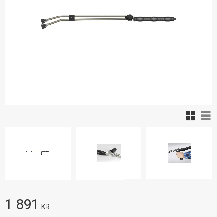
Rutnäts
Lis
1 891
KR