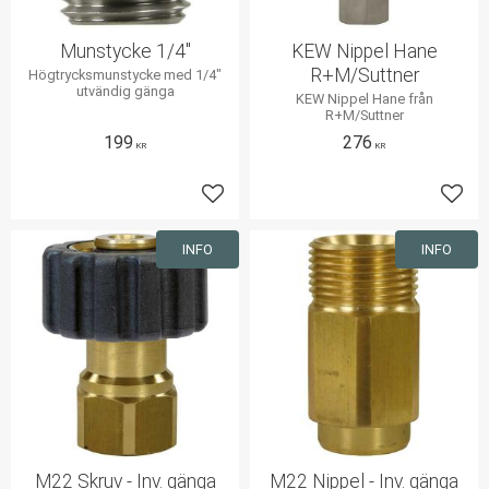
Munstycke 1/4"
KEW Nippel Hane
R+M/Suttner
Högtrycksmunstycke med 1/4"
utvändig gänga
KEW Nippel Hane från
R+M/Suttner
199
276
KR
KR
Lägg till i favoriter
Lägg 
INFO
INFO
M22 Skruv - Inv. gänga
M22 Nippel - Inv. gänga