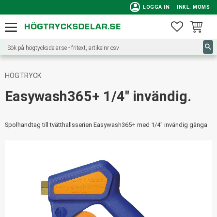
person
LOGGA IN
INKL. MOMS
Meny
FAVORITE
KUNDVA
HÖGTRYCK
Easywash365+ 1/4" invändig.
Spolhandtag till tvätthallsserien Easywash365+ med 1/4" invändig gänga