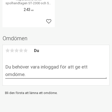
spolhandtagen ST-2300 och ST-
2600
243
KR
Lägg till i favoriter
Omdömen
Du
Bli den första att lämna ett omdöme.