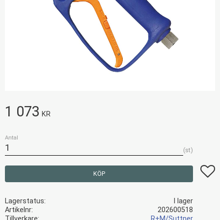
1 073
KR
Antal
st
Lägg t
KÖP
Lagerstatus
I lager
Artikelnr
202600518
Tillverkare
R+M/Suttner