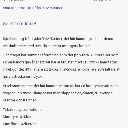
Visa alla produkter från R+M/Suttner
Ge ett omdöme!
Spolhandtag från tyska R+M/Suttner, det här handtaget tillhör deras
tvätthallsserie med utvalda tillbehör av högsta kvalitet!
Handtaget har samma utformning som det populära ST-2300! Det som
skiljer handtagen åt är att det här är utrustat med LTF tryck i handtaget
vilket gör det 40% lättare att trycka in avtryckaren och hela 90% lättare att
hålla avtryckaren intryckt!
Vi rekommenderar det här handtaget om du har en högtryckstvätt som
bygger upp tryck i slangen när man släpper avtryckaren, till exempel
Kränzle och Kärcher.
Tekniska specifikationer:
Max tryck: 310bar
Max flöde: 45liter/minut