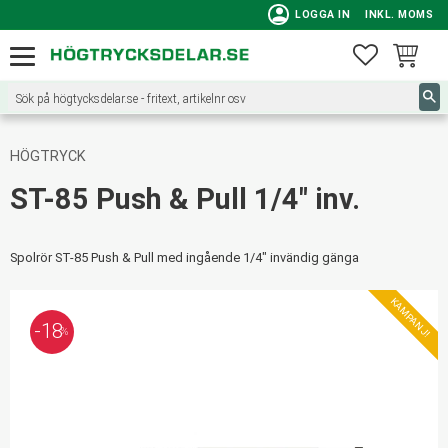
person
LOGGA IN
INKL. MOMS
Meny
FAVORITE
KUNDVA
HÖGTRYCK
ST-85 Push & Pull 1/4" inv.
Spolrör ST-85 Push & Pull med ingående 1/4" invändig gänga
KAMPANJ!
18
%