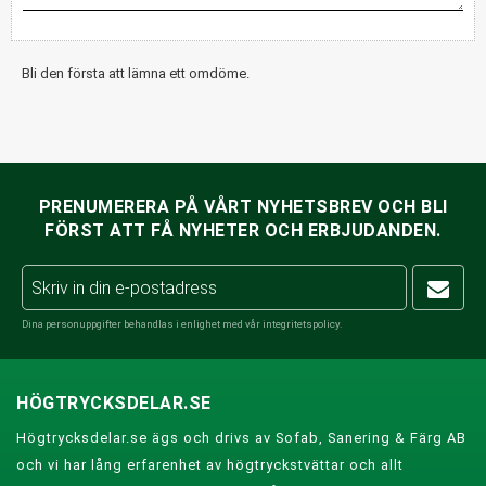
Bli den första att lämna ett omdöme.
PRENUMERERA PÅ VÅRT NYHETSBREV OCH BLI
FÖRST ATT FÅ NYHETER OCH ERBJUDANDEN.
Dina personuppgifter behandlas i enlighet med vår
integritetspolicy
.
HÖGTRYCKSDELAR.SE
Högtrycksdelar.se ägs och drivs av Sofab, Sanering & Färg AB
och vi har lång erfarenhet av högtryckstvättar och allt