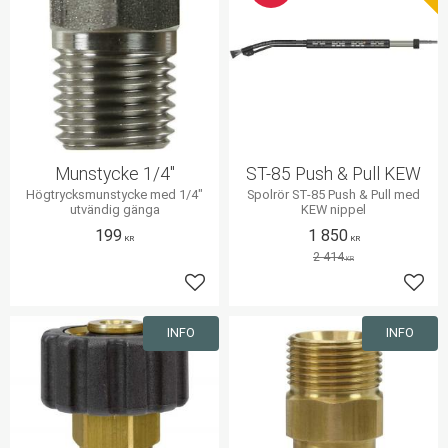
Munstycke 1/4"
ST-85 Push & Pull KEW
Högtrycksmunstycke med 1/4"
Spolrör ST-85 Push & Pull med
utvändig gänga
KEW nippel
199
1 850
KR
KR
2 414
KR
Lägg till i favoriter
Lägg 
INFO
INFO