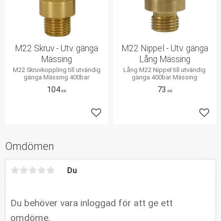
M22 Skruv - Utv. gänga
M22 Nippel - Utv. gänga
Mässing
Lång Mässing
M22 Skruvkoppling till utvändig
Lång M22 Nippel till utvändig
gänga Mässing 400bar
gänga 400bar Mässing
104
73
KR
KR
Lägg till i favoriter
Lägg 
Omdömen
Du