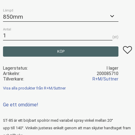
Längd
Antal
st
Lägg t
KÖP
Lagerstatus
I lager
Artikelnr
200085710
Tillverkare
R+M/Suttner
Visa alla produkter från R+M/Suttner
Ge ett omdöme!
ST-85 är ett böjbart spolrör med variabel spray vinkel mellan 20°
upp till 140°. Vinkeln justeras enkelt genom att man skjuter handtaget fram