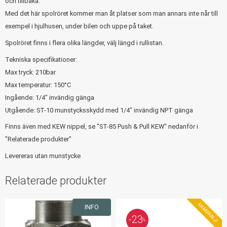
och tillbaka.
Med det här spolröret kommer man åt platser som man annars inte når till
exempel i hjulhusen, under bilen och uppe på taket.
Spolröret finns i flera olika längder, välj längd i rullistan.
Tekniska specifikationer:
Max tryck: 210bar
Max temperatur: 150°C
Ingående: 1/4" invändig gänga
Utgående: ST-10 munstycksskydd med 1/4" invändig NPT gänga
Finns även med KEW nippel, se "ST-85 Push & Pull KEW" nedanför i
"Relaterade produkter"
Levereras utan munstycke
Relaterade produkter
KAMPANJ!
INFO
23
%