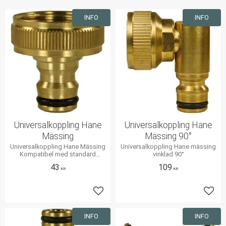
INFO
INFO
Universalkoppling Hane
Universalkoppling Hane
Mässing
Mässing 90°
Universalkoppling Hane Mässing
Universalkoppling Hane mässing
Kompatibel med standard
vinklad 90°
snabbkopplingar
43
109
KR
KR
Lägg till i favoriter
Lägg 
INFO
INFO