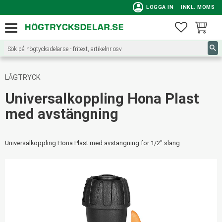
person
LOGGA IN
INKL. MOMS
Meny
FAVORITE
KUNDVA
LÅGTRYCK
Universalkoppling Hona Plast
med avstängning
Universalkoppling Hona Plast med avstängning för 1/2" slang