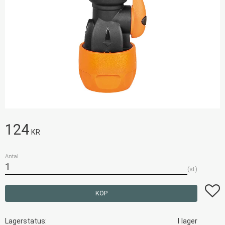
124
KR
Antal
st
Lägg t
KÖP
Lagerstatus
I lager