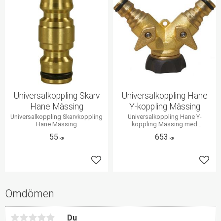
Universalkoppling Skarv
Universalkoppling Hane
Hane Mässing
Y-koppling Mässing
Universalkoppling Skarvkoppling
Universalkoppling Hane Y-
Hane Mässing
koppling Mässing med
avstängningskranar
55
653
KR
KR
Lägg till i favoriter
Lägg 
Omdömen
Du