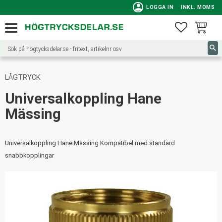
person
LOGGA IN
INKL. MOMS
Meny
FAVORITE
KUNDVA
LÅGTRYCK
Universalkoppling Hane
Mässing
Universalkoppling Hane Mässing Kompatibel med standard
snabbkopplingar