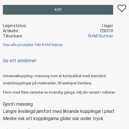
Lägg t
KÖP
Lagerstatus
I lager
Artikelnr
728310
Tillverkare
R+M/Suttner
Visa alla produkter från R+M/Suttner
Ge ett omdöme!
Universalkoppling i mässing som är kompatibel med standard
snabbkopplingar på marknaden, till exempel Gardena.
Finns med flera varianter av invändig gänga, välj din variant i rullistan.
Gjord i mässing
Längre livslängd jämfört med liknande kopplingar i plast
Mindre risk att kopplingarna glider isär under tryck