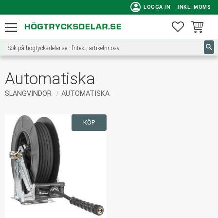
person
LOGGA IN
INKL. MOMS
Meny
FAVORITE
KUNDVA
Automatiska
SLANGVINDOR
AUTOMATISKA
KÖP