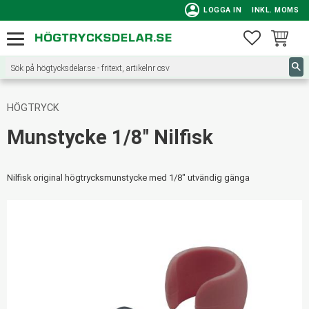
person
LOGGA IN
INKL. MOMS
Meny
FAVORITE
KUNDVA
HÖGTRYCK
Munstycke 1/8" Nilfisk
Nilfisk original högtrycksmunstycke med 1/8" utvändig gänga