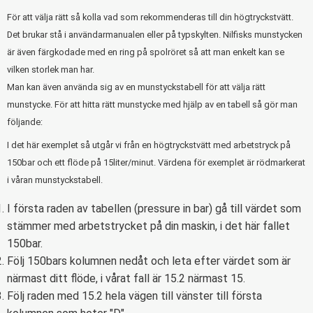
För att välja rätt så kolla vad som rekommenderas till din högtryckstvätt.
Det brukar stå i användarmanualen eller på typskylten. Nilfisks munstycken
är även färgkodade med en ring på spolröret så att man enkelt kan se
vilken storlek man har.
Man kan även använda sig av en munstyckstabell för att välja rätt
munstycke. För att hitta rätt munstycke med hjälp av en tabell så gör man
följande:
I det här exemplet så utgår vi från en högtryckstvätt med arbetstryck på
150bar och ett flöde på 15liter/minut. Värdena för exemplet är rödmarkerat
i våran munstyckstabell.
I första raden av tabellen (pressure in bar) gå till värdet som
stämmer med arbetstrycket på din maskin, i det här fallet
150bar.
Följ 150bars kolumnen nedåt och leta efter värdet som är
närmast ditt flöde, i vårat fall är 15.2 närmast 15.
Följ raden med 15.2 hela vägen till vänster till första