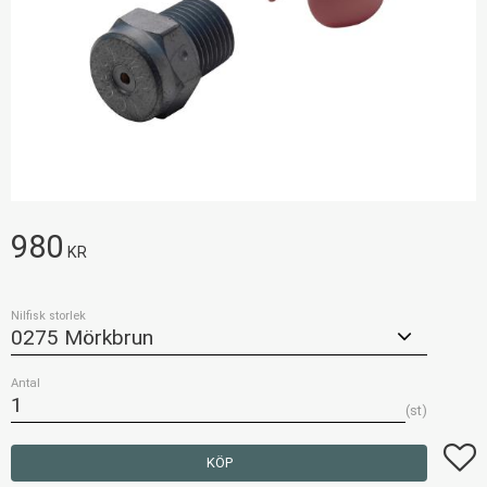
980
KR
Nilfisk storlek
Antal
st
Lägg t
KÖP