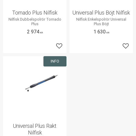
Tornado Plus Nilfisk
Universal Plus Böjt Nilfisk
Nilfisk Dubbelspolrör Tornado
Nilfisk Enkelspolrör Universal
Plus
Plus Böjt
2 974
1 630
KR
KR
Lägg till i favoriter
Lägg 
INFO
Universal Plus Rakt
Nilfisk