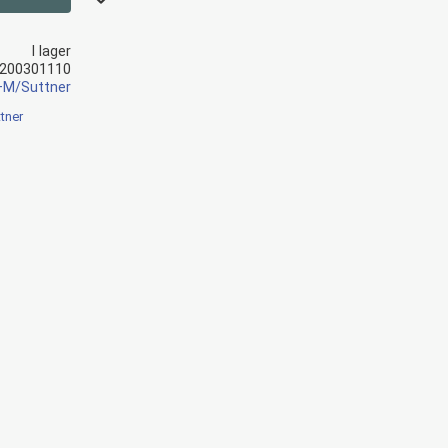
I lager
200301110
+M/Suttner
tner