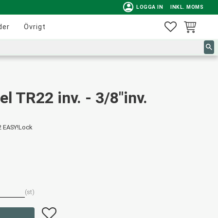
person
LOGGA IN
INKL. MOMS
FAVORITER
KUNDVAG
der
Övrigt
l TR22 inv. - 3/8"inv.
12 EASY!Lock
st
Lägg till i favoriter