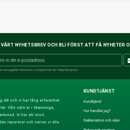
VÅRT NYHETSBREV OCH BLI FÖRST ATT FÅ NYHETER 
personuppgifter behandlas i enlighet med vår
integritetspolicy
.
KUNDTJÄNST
g AB och vi har lång erfarenhet
Kundtjänst
et. Vårt säte är i Skänninge,
Hur handlar jag?
rkstad. Vi har ett stort
Reklamation och retur
den reparerar och servar vi alla
Policy och cookies