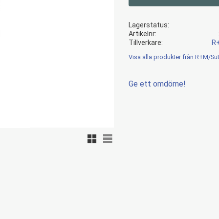
Lagerstatus
Artikelnr
Tillverkare
R
Visa alla produkter från R+M/Sut
Ge ett omdöme!
Rutnätsvy
Listvy