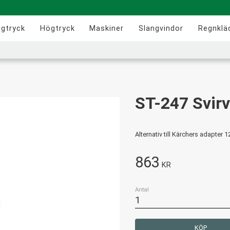
ågtryck
Högtryck
Maskiner
Slangvindor
Regnklä
ST-247 Svirve
Alternativ till Kärchers adapter 
863
KR
Antal
KÖP