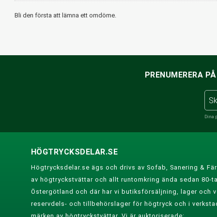
Bli den första att lämna ett omdöme.
PRENUMERERA PÅ 
Dina 
HÖGTRYCKSDELAR.SE
Högtrycksdelar.se ägs och drivs av Sofab, Sanering & Fär
av högtryckstvättar och allt runtomkring ända sedan 80-tal
Östergötland och där har vi butiksförsäljning, lager och ve
reservdels- och tillbehörslager för högtryck och i verksta
märken av högtryckstvättar. Vi är auktoriserade: