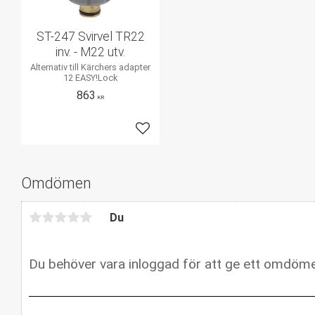
ST-247 Svirvel TR22
inv. - M22 utv.
Alternativ till Kärchers adapter
12 EASY!Lock
863
KR
Lägg till i favoriter
Omdömen
Du