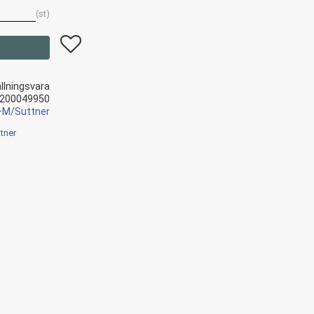
st
Lägg till i favoriter
llningsvara
200049950
+M/Suttner
tner