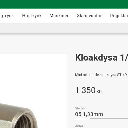
ågtryck
Högtryck
Maskiner
Slangvindor
Regnklä
Kloakdysa 1/
Mini roterande kloakdysa ST-49
1 350
KR
Storlek
Antal