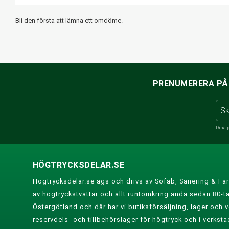
Bli den första att lämna ett omdöme.
PRENUMERERA PÅ 
Dina 
HÖGTRYCKSDELAR.SE
Högtrycksdelar.se ägs och drivs av Sofab, Sanering & Fär
av högtryckstvättar och allt runtomkring ända sedan 80-tal
Östergötland och där har vi butiksförsäljning, lager och ve
reservdels- och tillbehörslager för högtryck och i verksta