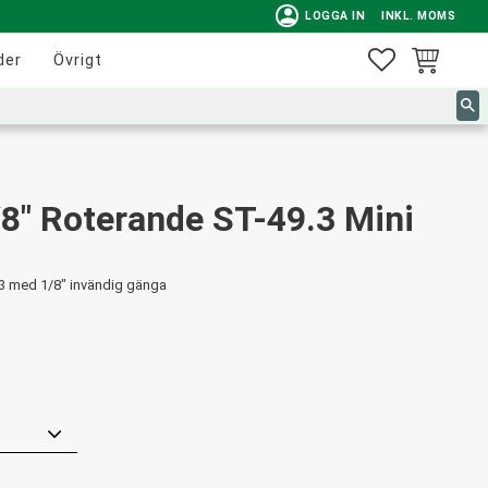
person
LOGGA IN
INKL. MOMS
FAVORITER
KUNDVAG
der
Övrigt
8" Roterande ST-49.3 Mini
.3 med 1/8" invändig gänga