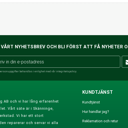
VÅRT NYHETSBREV OCH BLI FÖRST ATT FÅ NYHETER 
personuppgifter behandlas i enlighet med vår
integritetspolicy
.
KUNDTJÄNST
g AB och vi har lång erfarenhet
Kundtjänst
et. Vårt säte är i Skänninge,
Hur handlar jag?
rkstad. Vi har ett stort
Reklamation och retur
den reparerar och servar vi alla