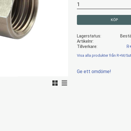
KÖP
Lagerstatus
Bestä
Artikelnr
Tillverkare
R
Visa alla produkter från R+M/Sut
Ge ett omdöme!
Rutnätsvy
Listvy