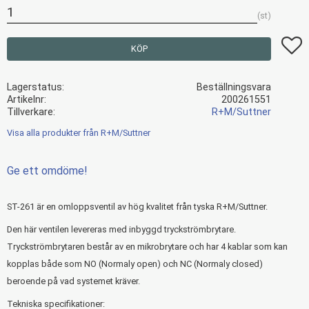
st
Lägg t
KÖP
Lagerstatus
Beställningsvara
Artikelnr
200261551
Tillverkare
R+M/Suttner
Visa alla produkter från R+M/Suttner
Ge ett omdöme!
ST-261 är en omloppsventil av hög kvalitet från tyska R+M/Suttner.
Den här ventilen levereras med inbyggd tryckströmbrytare.
Tryckströmbrytaren består av en mikrobrytare och har 4 kablar som kan
kopplas både som NO (Normaly open) och NC (Normaly closed)
beroende på vad systemet kräver.
Tekniska specifikationer: