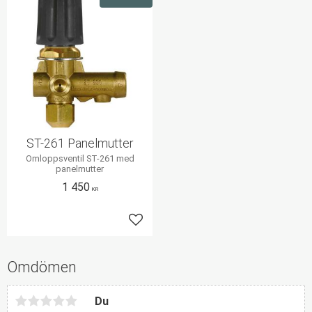
ST-261 Panelmutter
Omloppsventil ST-261 med
panelmutter
1 450
KR
Lägg till i favoriter
Omdömen
Du