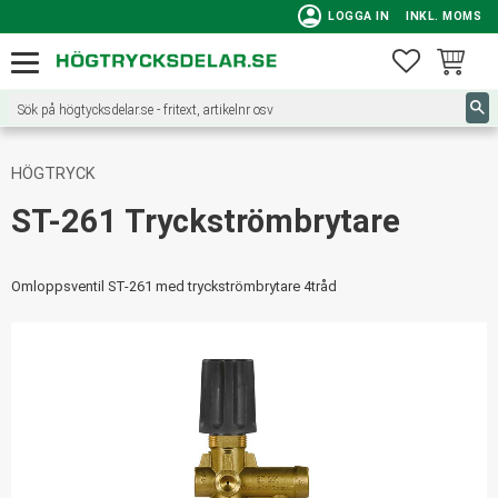
person
LOGGA IN
INKL. MOMS
Meny
FAVORITE
KUNDVA
HÖGTRYCK
ST-261 Tryckströmbrytare
Omloppsventil ST-261 med tryckströmbrytare 4tråd