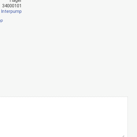
I lager
34000101
Interpump
mp