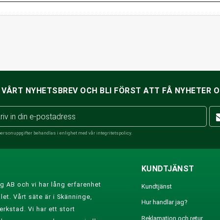
VÅRT NYHETSBREV OCH BLI FÖRST ATT FÅ NYHETER 
personuppgifter behandlas i enlighet med vår
integritetspolicy
.
KUNDTJÄNST
g AB och vi har lång erfarenhet
Kundtjänst
et. Vårt säte är i Skänninge,
Hur handlar jag?
rkstad. Vi har ett stort
Reklamation och retur