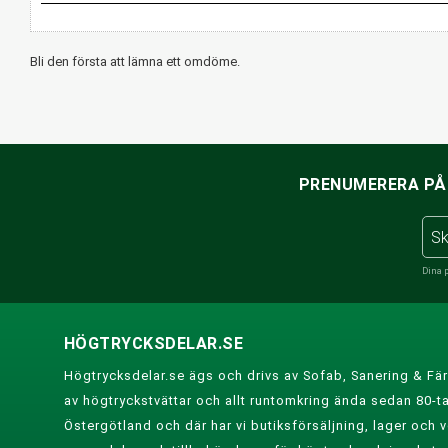
Bli den första att lämna ett omdöme.
PRENUMERERA PÅ 
Dina 
HÖGTRYCKSDELAR.SE
Högtrycksdelar.se ägs och drivs av Sofab, Sanering & Fär
av högtryckstvättar och allt runtomkring ända sedan 80-tal
Östergötland och där har vi butiksförsäljning, lager och ve