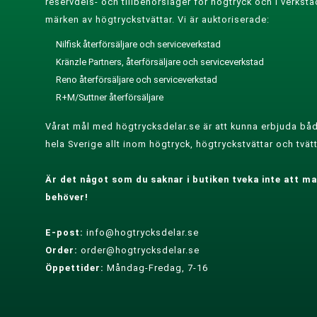
reservdels- och tillbehörslager för högtryck och i verksta
märken av högtryckstvättar. Vi är auktoriserade:
Nilfisk återförsäljare och serviceverkstad
Kränzle Partners, återförsäljare och serviceverkstad
Reno återförsäljare och serviceverkstad
R+M/Suttner återförsäljare
Vårat mål med högtrycksdelar.se är att kunna erbjuda båd
hela Sverige allt inom högtryck, högtryckstvättar och tvätt
Är det något som du saknar i butiken tveka inte att mai
behöver!
E-post:
info@hogtrycksdelar.se
Order:
order@hogtrycksdelar.se
Öppettider:
Måndag-Fredag, 7-16