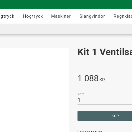
ågtryck
Högtryck
Maskiner
Slangvindor
Regnklä
Kit 1 Ventil
1 088
KR
Antal
KÖP