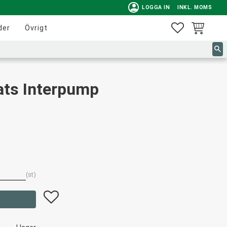
person
LOGGA IN
INKL. MOMS
FAVORITER
KUNDVAG
der
Övrigt
sats Interpump
st
Lägg till i favoriter