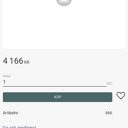
4 166
KR
Antal
st
Lägg t
KÖP
Artikelnr
666
Ge ett omdöme!