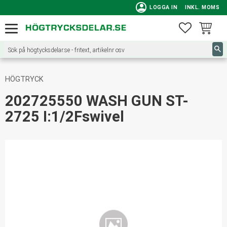
person
LOGGA IN
INKL. MOMS
Meny
FAVORITE
KUNDVA
HÖGTRYCK
202725550 WASH GUN ST-
2725 I:1/2Fswivel