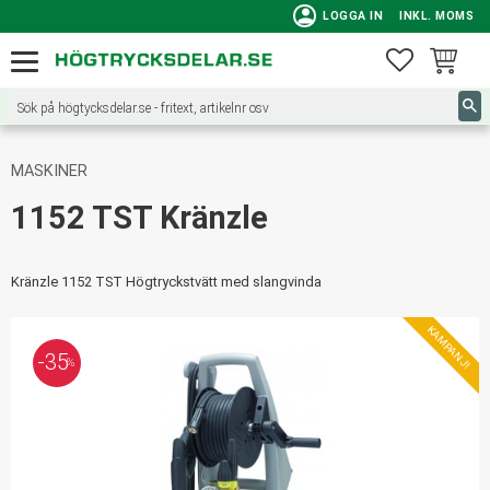
person
LOGGA IN
INKL. MOMS
Meny
FAVORITE
KUNDVA
MASKINER
1152 TST Kränzle
Kränzle 1152 TST Högtryckstvätt med slangvinda
KAMPANJ!
35
%