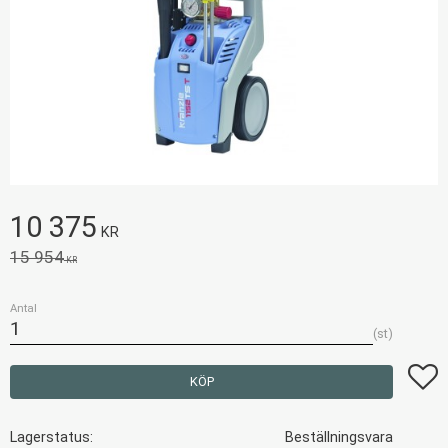
Nedsatt pris:
10 375
KR
Ordinarie pris:
15 954
KR
Antal
st
Lägg t
KÖP
Lagerstatus
Beställningsvara