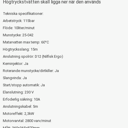
Högtryckstvätten skall ligga ner när den används
Tekniska specifikationer:
Arbetstryck: 115bar
Flöde: 10liter/minut
Munstycke: 25-042
Matarvatten max temp: 60°C
Högtrycksslang: 15m
Anslutning spolrör: D12 (Nilfisk Ergo)
Keminjektor: Ja
Roterande munstycke/dirtkiller: Ja
Slangvinda: Ja
Start/stopp automatik: Ja
Elanslutning: 230 V
Erfoderlig säkring: 10A
Anslutningskabel: 5m
Motoreffekt: 2,3kW
Motorvarvtal: 2800 varv/minut
Mått: 360x365x870mm